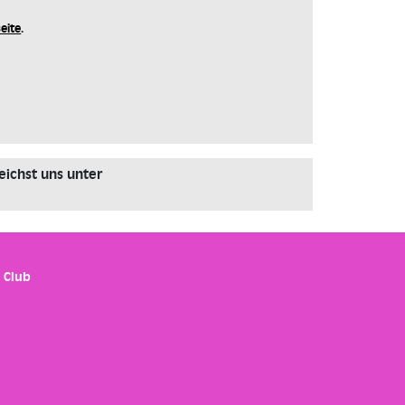
seite
.
eichst uns unter
 Club