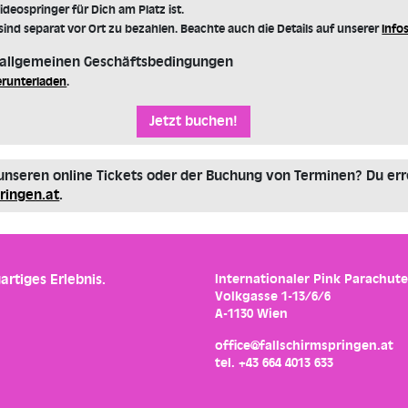
ideospringer für Dich am Platz ist.
sind separat vor Ort zu bezahlen. Beachte auch die Details auf unserer
Info
e allgemeinen Geschäftsbedingungen
erunterladen
.
unseren online Tickets oder der Buchung von Terminen? Du err
ringen.at
.
artiges Erlebnis.
Internationaler Pink Parachute
Volkgasse 1-13/6/6
A-1130 Wien
office@fallschirmspringen.at
tel. +43 664 4013 633